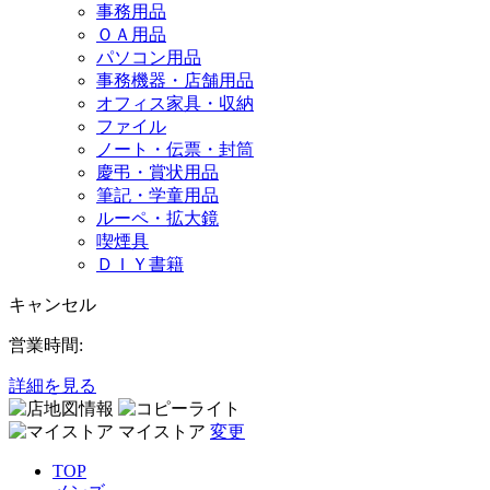
事務用品
ＯＡ用品
パソコン用品
事務機器・店舗用品
オフィス家具・収納
ファイル
ノート・伝票・封筒
慶弔・賞状用品
筆記・学童用品
ルーペ・拡大鏡
喫煙具
ＤＩＹ書籍
キャンセル
営業時間:
詳細を見る
マイストア
変更
TOP