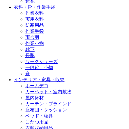
造花
衣料・靴・作業手袋
作業衣料
実用衣料
防寒用品
作業手袋
雨合羽
作業小物
靴下
長靴
ワークシューズ
一般靴、小物
傘
インテリア・家具・収納
ホームデコ
カーペット・室内敷物
屋内床材
カーテン・ブラインド
座布団・クッション
ベッド・寝具
こたつ用品
衣類収納用品