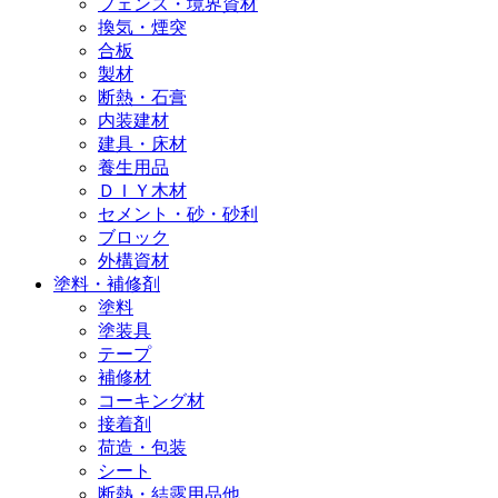
フェンス・境界資材
換気・煙突
合板
製材
断熱・石膏
内装建材
建具・床材
養生用品
ＤＩＹ木材
セメント・砂・砂利
ブロック
外構資材
塗料・補修剤
塗料
塗装具
テープ
補修材
コーキング材
接着剤
荷造・包装
シート
断熱・結露用品他