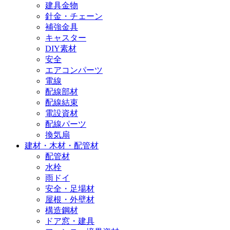
建具金物
針金・チェーン
補強金具
キャスター
DIY素材
安全
エアコンパーツ
電線
配線部材
配線結束
電設資材
配線パーツ
換気扇
建材・木材・配管材
配管材
水栓
雨ドイ
安全・足場材
屋根・外壁材
構造鋼材
ドア窓・建具