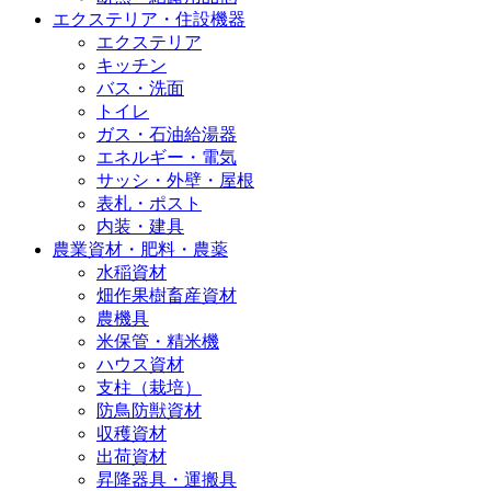
エクステリア・住設機器
エクステリア
キッチン
バス・洗面
トイレ
ガス・石油給湯器
エネルギー・電気
サッシ・外壁・屋根
表札・ポスト
内装・建具
農業資材・肥料・農薬
水稲資材
畑作果樹畜産資材
農機具
米保管・精米機
ハウス資材
支柱（栽培）
防鳥防獣資材
収穫資材
出荷資材
昇降器具・運搬具