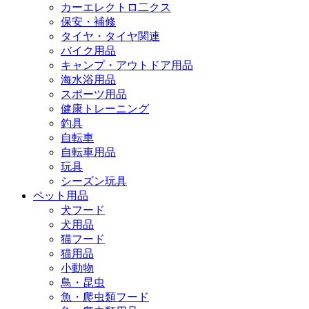
カーエレクトロ二クス
保安・補修
タイヤ・タイヤ関連
バイク用品
キャンプ・アウトドア用品
海水浴用品
スポーツ用品
健康トレーニング
釣具
自転車
自転車用品
玩具
シーズン玩具
ペット用品
犬フード
犬用品
猫フード
猫用品
小動物
鳥・昆虫
魚・爬虫類フード