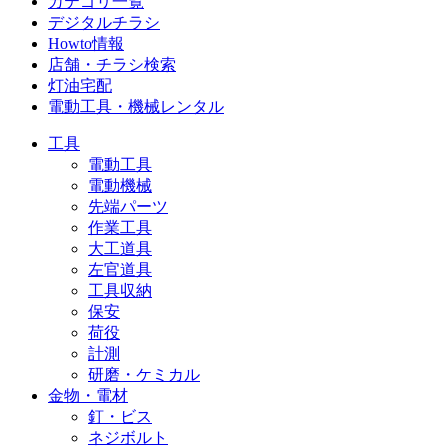
カテゴリ一覧
デジタルチラシ
Howto情報
店舗・チラシ検索
灯油宅配
電動工具・機械レンタル
工具
電動工具
電動機械
先端パーツ
作業工具
大工道具
左官道具
工具収納
保安
荷役
計測
研磨・ケミカル
金物・電材
釘・ビス
ネジボルト