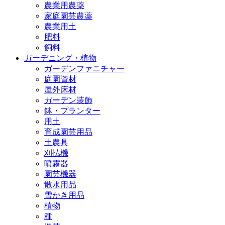
農業用農薬
家庭園芸農薬
農業用土
肥料
飼料
ガーデニング・植物
ガーデンファニチャー
庭園資材
屋外床材
ガーデン装飾
鉢・プランター
用土
育成園芸用品
土農具
刈払機
噴霧器
園芸機器
散水用品
雪かき用品
植物
種