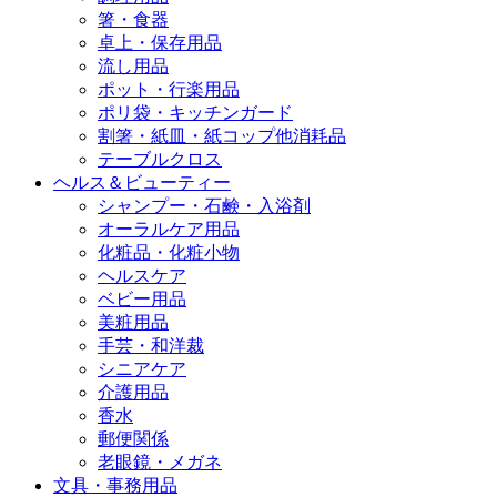
箸・食器
卓上・保存用品
流し用品
ポット・行楽用品
ポリ袋・キッチンガード
割箸・紙皿・紙コップ他消耗品
テーブルクロス
ヘルス＆ビューティー
シャンプー・石鹸・入浴剤
オーラルケア用品
化粧品・化粧小物
ヘルスケア
ベビー用品
美粧用品
手芸・和洋裁
シニアケア
介護用品
香水
郵便関係
老眼鏡・メガネ
文具・事務用品