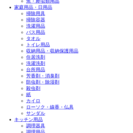
魚・爬虫類用品
家庭用品・日用品
掃除用具
掃除容器
洗濯用品
バス用品
タオル
トイレ用品
収納用品・収納保護用品
住居洗剤
洗濯洗剤
台所用品
芳香剤・消臭剤
防虫剤・除湿剤
殺虫剤
紙
カイロ
ローソク・線香・仏具
サンダル
キッチン用品
調理器具
調理用品