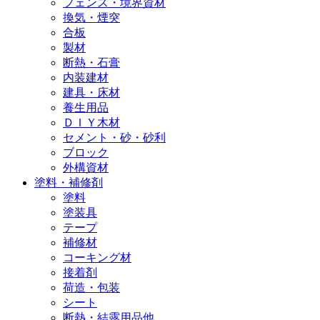
フェンス・境界資材
換気・煙突
合板
製材
断熱・石膏
内装建材
建具・床材
養生用品
ＤＩＹ木材
セメント・砂・砂利
ブロック
外構資材
塗料・補修剤
塗料
塗装具
テープ
補修材
コーキング材
接着剤
荷造・包装
シート
断熱・結露用品他