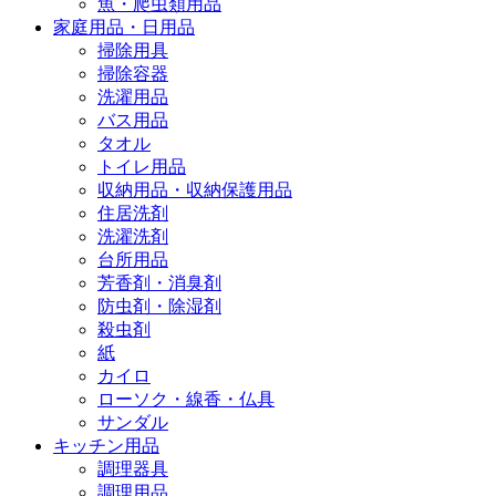
魚・爬虫類用品
家庭用品・日用品
掃除用具
掃除容器
洗濯用品
バス用品
タオル
トイレ用品
収納用品・収納保護用品
住居洗剤
洗濯洗剤
台所用品
芳香剤・消臭剤
防虫剤・除湿剤
殺虫剤
紙
カイロ
ローソク・線香・仏具
サンダル
キッチン用品
調理器具
調理用品