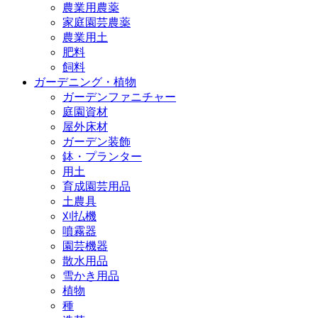
農業用農薬
家庭園芸農薬
農業用土
肥料
飼料
ガーデニング・植物
ガーデンファニチャー
庭園資材
屋外床材
ガーデン装飾
鉢・プランター
用土
育成園芸用品
土農具
刈払機
噴霧器
園芸機器
散水用品
雪かき用品
植物
種