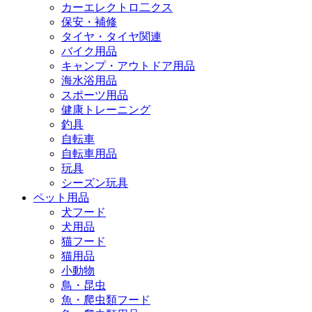
カーエレクトロ二クス
保安・補修
タイヤ・タイヤ関連
バイク用品
キャンプ・アウトドア用品
海水浴用品
スポーツ用品
健康トレーニング
釣具
自転車
自転車用品
玩具
シーズン玩具
ペット用品
犬フード
犬用品
猫フード
猫用品
小動物
鳥・昆虫
魚・爬虫類フード