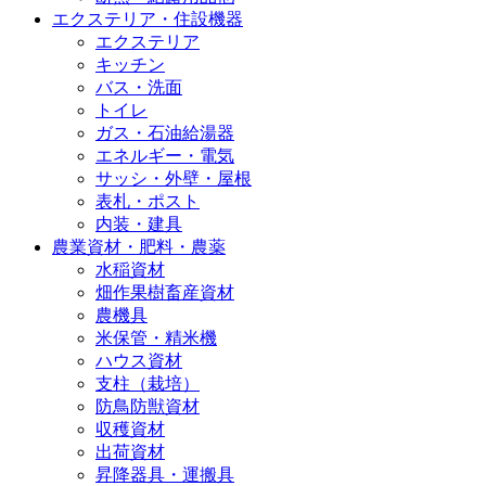
エクステリア・住設機器
エクステリア
キッチン
バス・洗面
トイレ
ガス・石油給湯器
エネルギー・電気
サッシ・外壁・屋根
表札・ポスト
内装・建具
農業資材・肥料・農薬
水稲資材
畑作果樹畜産資材
農機具
米保管・精米機
ハウス資材
支柱（栽培）
防鳥防獣資材
収穫資材
出荷資材
昇降器具・運搬具