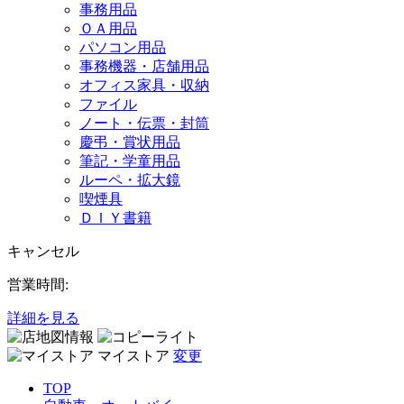
事務用品
ＯＡ用品
パソコン用品
事務機器・店舗用品
オフィス家具・収納
ファイル
ノート・伝票・封筒
慶弔・賞状用品
筆記・学童用品
ルーペ・拡大鏡
喫煙具
ＤＩＹ書籍
キャンセル
営業時間:
詳細を見る
マイストア
変更
TOP