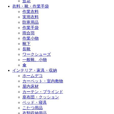
造花
衣料・靴・作業手袋
作業衣料
実用衣料
防寒用品
作業手袋
雨合羽
作業小物
靴下
長靴
ワークシューズ
一般靴、小物
傘
インテリア・家具・収納
ホームデコ
カーペット・室内敷物
屋内床材
カーテン・ブラインド
座布団・クッション
ベッド・寝具
こたつ用品
衣類収納用品