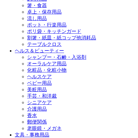
箸・食器
卓上・保存用品
流し用品
ポット・行楽用品
ポリ袋・キッチンガード
割箸・紙皿・紙コップ他消耗品
テーブルクロス
ヘルス＆ビューティー
シャンプー・石鹸・入浴剤
オーラルケア用品
化粧品・化粧小物
ヘルスケア
ベビー用品
美粧用品
手芸・和洋裁
シニアケア
介護用品
香水
郵便関係
老眼鏡・メガネ
文具・事務用品