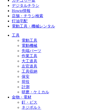
カテゴリ一覧
デジタルチラシ
Howto情報
店舗・チラシ検索
灯油宅配
電動工具・機械レンタル
工具
電動工具
電動機械
先端パーツ
作業工具
大工道具
左官道具
工具収納
保安
荷役
計測
研磨・ケミカル
金物・電材
釘・ビス
ネジボルト