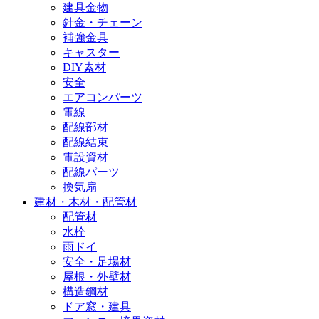
建具金物
針金・チェーン
補強金具
キャスター
DIY素材
安全
エアコンパーツ
電線
配線部材
配線結束
電設資材
配線パーツ
換気扇
建材・木材・配管材
配管材
水栓
雨ドイ
安全・足場材
屋根・外壁材
構造鋼材
ドア窓・建具