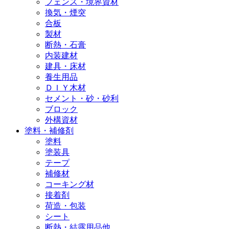
フェンス・境界資材
換気・煙突
合板
製材
断熱・石膏
内装建材
建具・床材
養生用品
ＤＩＹ木材
セメント・砂・砂利
ブロック
外構資材
塗料・補修剤
塗料
塗装具
テープ
補修材
コーキング材
接着剤
荷造・包装
シート
断熱・結露用品他