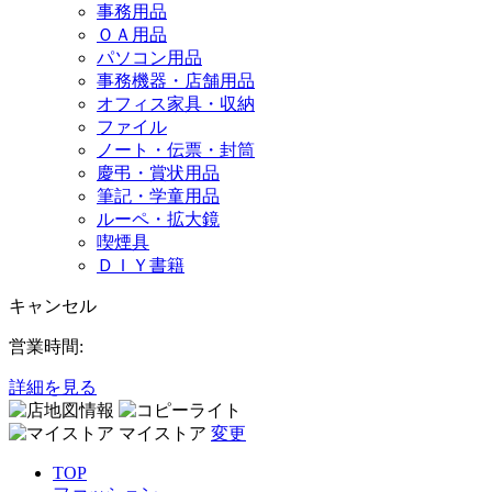
事務用品
ＯＡ用品
パソコン用品
事務機器・店舗用品
オフィス家具・収納
ファイル
ノート・伝票・封筒
慶弔・賞状用品
筆記・学童用品
ルーペ・拡大鏡
喫煙具
ＤＩＹ書籍
キャンセル
営業時間:
詳細を見る
マイストア
変更
TOP