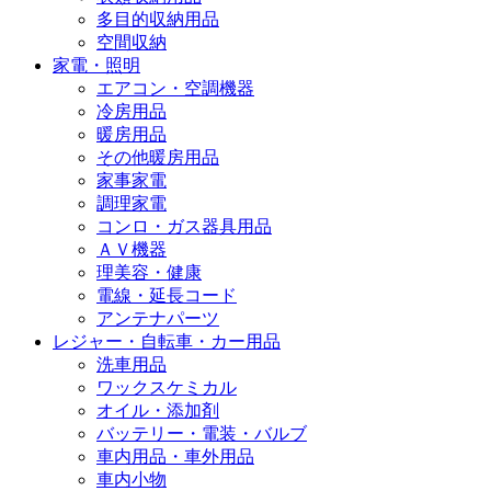
多目的収納用品
空間収納
家電・照明
エアコン・空調機器
冷房用品
暖房用品
その他暖房用品
家事家電
調理家電
コンロ・ガス器具用品
ＡＶ機器
理美容・健康
電線・延長コード
アンテナパーツ
レジャー・自転車・カー用品
洗車用品
ワックスケミカル
オイル・添加剤
バッテリー・電装・バルブ
車内用品・車外用品
車内小物