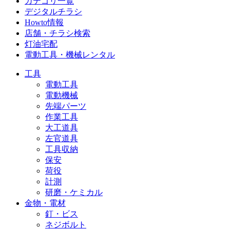
カテゴリ一覧
デジタルチラシ
Howto情報
店舗・チラシ検索
灯油宅配
電動工具・機械レンタル
工具
電動工具
電動機械
先端パーツ
作業工具
大工道具
左官道具
工具収納
保安
荷役
計測
研磨・ケミカル
金物・電材
釘・ビス
ネジボルト