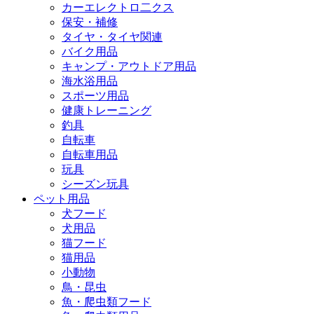
カーエレクトロ二クス
保安・補修
タイヤ・タイヤ関連
バイク用品
キャンプ・アウトドア用品
海水浴用品
スポーツ用品
健康トレーニング
釣具
自転車
自転車用品
玩具
シーズン玩具
ペット用品
犬フード
犬用品
猫フード
猫用品
小動物
鳥・昆虫
魚・爬虫類フード