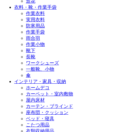
造花
衣料・靴・作業手袋
作業衣料
実用衣料
防寒用品
作業手袋
雨合羽
作業小物
靴下
長靴
ワークシューズ
一般靴、小物
傘
インテリア・家具・収納
ホームデコ
カーペット・室内敷物
屋内床材
カーテン・ブラインド
座布団・クッション
ベッド・寝具
こたつ用品
衣類収納用品