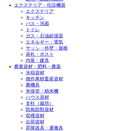
エクステリア・住設機器
エクステリア
キッチン
バス・洗面
トイレ
ガス・石油給湯器
エネルギー・電気
サッシ・外壁・屋根
表札・ポスト
内装・建具
農業資材・肥料・農薬
水稲資材
畑作果樹畜産資材
農機具
米保管・精米機
ハウス資材
支柱（栽培）
防鳥防獣資材
収穫資材
出荷資材
昇降器具・運搬具