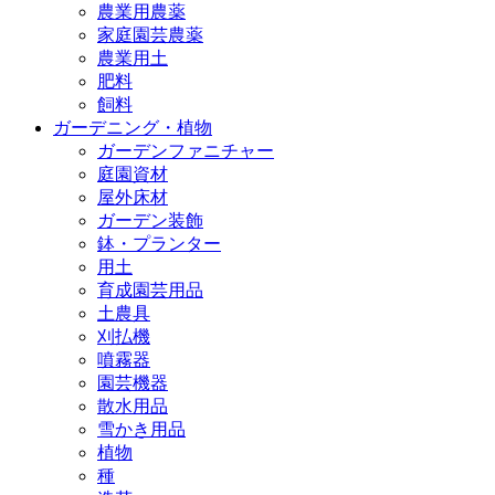
農業用農薬
家庭園芸農薬
農業用土
肥料
飼料
ガーデニング・植物
ガーデンファニチャー
庭園資材
屋外床材
ガーデン装飾
鉢・プランター
用土
育成園芸用品
土農具
刈払機
噴霧器
園芸機器
散水用品
雪かき用品
植物
種