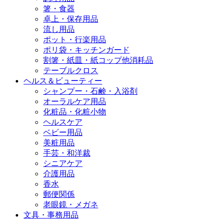
箸・食器
卓上・保存用品
流し用品
ポット・行楽用品
ポリ袋・キッチンガード
割箸・紙皿・紙コップ他消耗品
テーブルクロス
ヘルス＆ビューティー
シャンプー・石鹸・入浴剤
オーラルケア用品
化粧品・化粧小物
ヘルスケア
ベビー用品
美粧用品
手芸・和洋裁
シニアケア
介護用品
香水
郵便関係
老眼鏡・メガネ
文具・事務用品