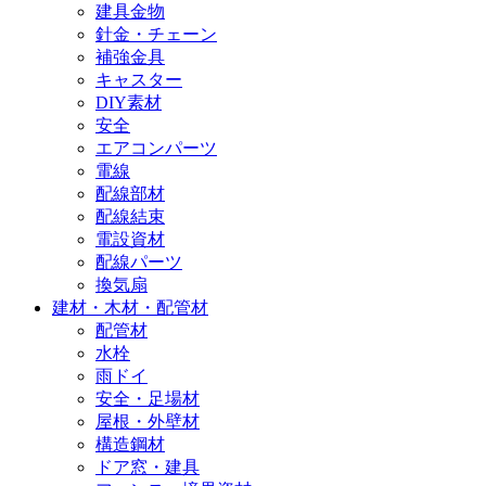
建具金物
針金・チェーン
補強金具
キャスター
DIY素材
安全
エアコンパーツ
電線
配線部材
配線結束
電設資材
配線パーツ
換気扇
建材・木材・配管材
配管材
水栓
雨ドイ
安全・足場材
屋根・外壁材
構造鋼材
ドア窓・建具