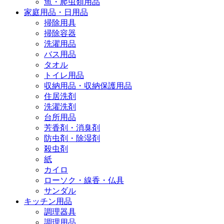
魚・爬虫類用品
家庭用品・日用品
掃除用具
掃除容器
洗濯用品
バス用品
タオル
トイレ用品
収納用品・収納保護用品
住居洗剤
洗濯洗剤
台所用品
芳香剤・消臭剤
防虫剤・除湿剤
殺虫剤
紙
カイロ
ローソク・線香・仏具
サンダル
キッチン用品
調理器具
調理用品