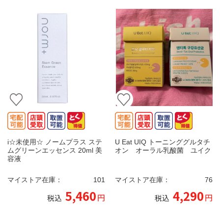
i☆未使用☆ ノームプラス ステ
U Eat UIQ トーニンググルタチ
ムグリーンエッセンス 20ml 美
オン オーラル乳酸菌 ユイク
容液
マイストア在庫：
101
マイストア在庫：
76
5,460
4,290
円
円
税込
税込