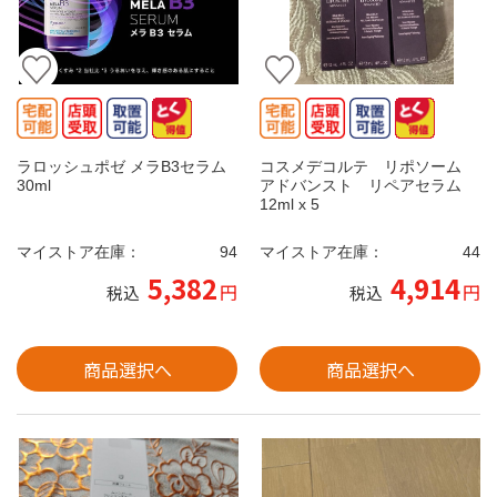
ラロッシュポゼ メラB3セラム
コスメデコルテ リポソーム
30ml
アドバンスト リペアセラム
12ml x 5
マイストア在庫：
94
マイストア在庫：
44
5,382
4,914
円
円
税込
税込
商品選択へ
商品選択へ