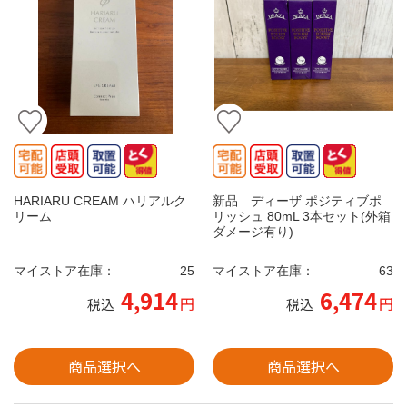
HARIARU CREAM ハリアルク
新品 ディーザ ポジティブポ
リーム
リッシュ 80mL 3本セット(外箱
ダメージ有り)
マイストア在庫：
25
マイストア在庫：
63
4,914
6,474
円
円
税込
税込
商品選択へ
商品選択へ