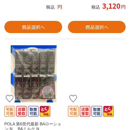
3,120
円
円
税込
税込
商品選択へ
商品選択へ
POLA 第6世代最新 BAローショ
ン N 、BAミルク N