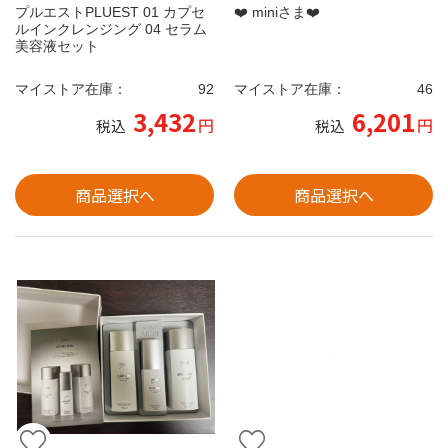
プルエストPLUEST 01 カプセ
❤️ miniさま❤️
ルインクレンジング 04 セラム
美容液セット
マイストア在庫：
92
マイストア在庫：
46
3,432
6,201
円
円
税込
税込
商品選択へ
商品選択へ