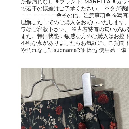
た傷汚れなし ⚫︎ブランド: MARELLA ⚫︎
で若干の誤差はご了承ください。 ※タグ表記
-------------------- ☘️その
理解した上でのご購入をお願いいたします。
ワはご容赦下さい。 ※古着特有の匂いがあ
また、特に状態に敏感な方のご購入はお控下
不明な点がありましたらお気軽に、ご質問下さ
や汚れなし","subname":"細かな使用感