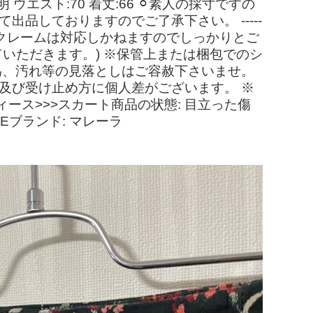
明 ウエスト:70 着丈:66 ⚪︎素人の採寸ですの
品しておりますのでご了承下さい。 -----
 ※購入後のクレームは対応しかねますのでしっかりとご
いただきます。) ※保管上または梱包でのシ
為、汚れ等の見落としはご容赦下さいませ。
及び受け止め方に個人差がございます。 ※
ース>>>スカート商品の状態: 目立った傷
ZEブランド: マレーラ