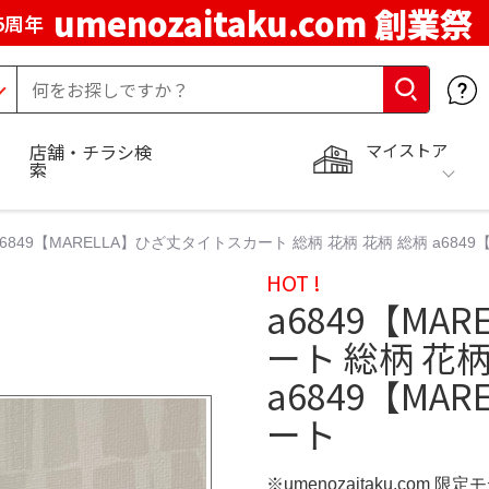
umenozaitaku.com 創業祭
5周年
マイストア
店舗・チラシ検
索
a6849【MARELLA】ひざ丈タイトスカート 総柄 花柄 花柄 総柄 a68
HOT !
a6849【MA
ート 総柄 花柄
a6849【MA
ート
※umenozaitaku.com 限定