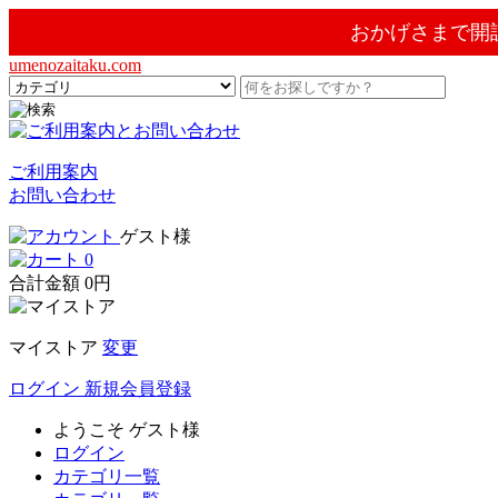
おかげさまで開設
umenozaitaku.com
ご利用案内
お問い合わせ
ゲスト様
0
合計金額
0円
マイストア
変更
ログイン
新規会員登録
ようこそ
ゲスト様
ログイン
カテゴリ一覧