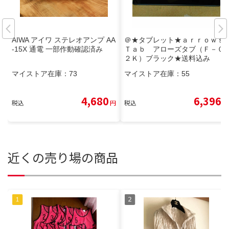
AIWA アイワ ステレオアンプ AA
＠★タブレット★ａｒｒｏｗｓ
-15X 通電 一部作動確認済み
Ｔａｂ アローズタブ（Ｆ－０
２Ｋ）ブラック★送料込み
マイストア在庫：
73
マイストア在庫：
55
4,680
6,396
税込
円
税込
円
近くの売り場の商品