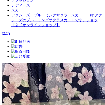
ファッション
レディース
スカート
アクシーズ ブルーミングサクラ スカート 紺 アク
シーズのブルーミングサクラスカートです。ショッ
【公式オンラインショップ】
(227)