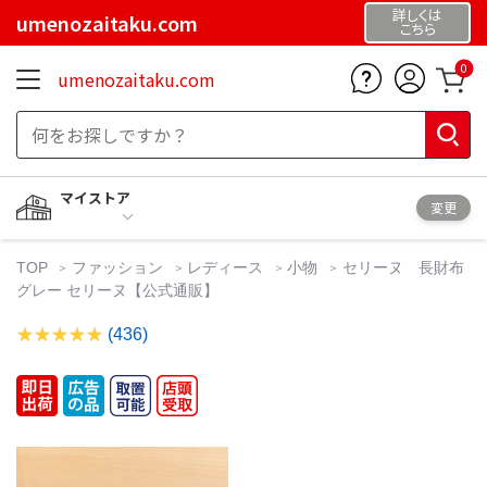
詳しくは
umenozaitaku.com
こちら
0
umenozaitaku.com
マイストア
変更
TOP
ファッション
レディース
小物
セリーヌ 長財布
グレー セリーヌ【公式通販】
(436)