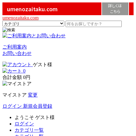
詳しくは
umenozaitaku.com
こちら
umenozaitaku.com
ご利用案内
お問い合わせ
ゲスト様
0
合計金額
0円
マイストア
変更
ログイン
新規会員登録
ようこそ
ゲスト様
ログイン
カテゴリ一覧