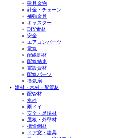
建具金物
針金・チェーン
補強金具
キャスター
DIY素材
安全
エアコンパーツ
電線
配線部材
配線結束
電設資材
配線パーツ
換気扇
建材・木材・配管材
配管材
水栓
雨ドイ
安全・足場材
屋根・外壁材
構造鋼材
ドア窓・建具