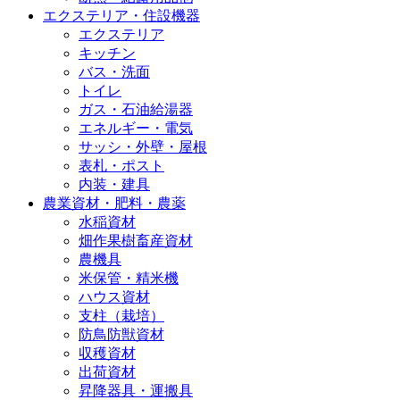
エクステリア・住設機器
エクステリア
キッチン
バス・洗面
トイレ
ガス・石油給湯器
エネルギー・電気
サッシ・外壁・屋根
表札・ポスト
内装・建具
農業資材・肥料・農薬
水稲資材
畑作果樹畜産資材
農機具
米保管・精米機
ハウス資材
支柱（栽培）
防鳥防獣資材
収穫資材
出荷資材
昇降器具・運搬具