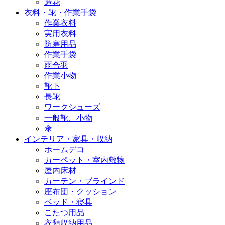
造花
衣料・靴・作業手袋
作業衣料
実用衣料
防寒用品
作業手袋
雨合羽
作業小物
靴下
長靴
ワークシューズ
一般靴、小物
傘
インテリア・家具・収納
ホームデコ
カーペット・室内敷物
屋内床材
カーテン・ブラインド
座布団・クッション
ベッド・寝具
こたつ用品
衣類収納用品