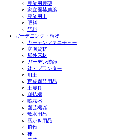
農業用農薬
家庭園芸農薬
農業用土
肥料
飼料
ガーデニング・植物
ガーデンファニチャー
庭園資材
屋外床材
ガーデン装飾
鉢・プランター
用土
育成園芸用品
土農具
刈払機
噴霧器
園芸機器
散水用品
雪かき用品
植物
種