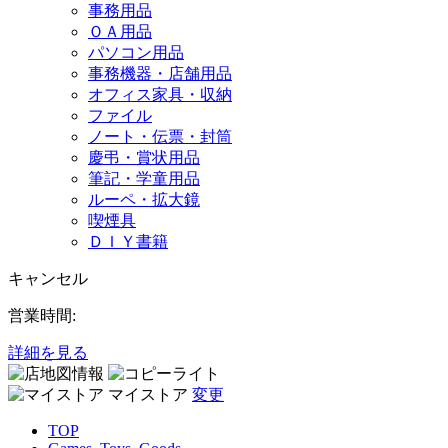
事務用品
ＯＡ用品
パソコン用品
事務機器・店舗用品
オフィス家具・収納
ファイル
ノート・伝票・封筒
慶弔・賞状用品
筆記・学童用品
ルーペ・拡大鏡
喫煙具
ＤＩＹ書籍
キャンセル
営業時間:
詳細を見る
マイストア
変更
TOP