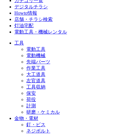
カテゴリ一覧
デジタルチラシ
Howto情報
店舗・チラシ検索
灯油宅配
電動工具・機械レンタル
工具
電動工具
電動機械
先端パーツ
作業工具
大工道具
左官道具
工具収納
保安
荷役
計測
研磨・ケミカル
金物・電材
釘・ビス
ネジボルト