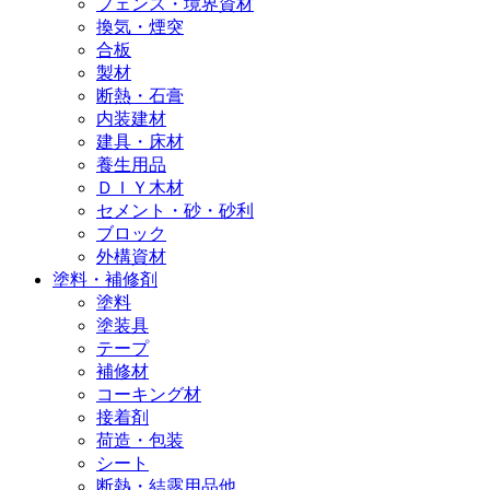
フェンス・境界資材
換気・煙突
合板
製材
断熱・石膏
内装建材
建具・床材
養生用品
ＤＩＹ木材
セメント・砂・砂利
ブロック
外構資材
塗料・補修剤
塗料
塗装具
テープ
補修材
コーキング材
接着剤
荷造・包装
シート
断熱・結露用品他