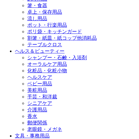
箸・食器
卓上・保存用品
流し用品
ポット・行楽用品
ポリ袋・キッチンガード
割箸・紙皿・紙コップ他消耗品
テーブルクロス
ヘルス＆ビューティー
シャンプー・石鹸・入浴剤
オーラルケア用品
化粧品・化粧小物
ヘルスケア
ベビー用品
美粧用品
手芸・和洋裁
シニアケア
介護用品
香水
郵便関係
老眼鏡・メガネ
文具・事務用品