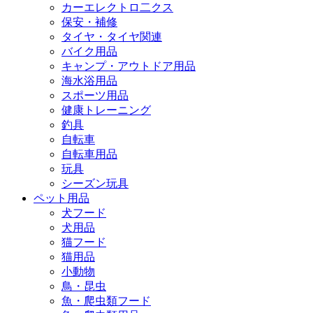
カーエレクトロ二クス
保安・補修
タイヤ・タイヤ関連
バイク用品
キャンプ・アウトドア用品
海水浴用品
スポーツ用品
健康トレーニング
釣具
自転車
自転車用品
玩具
シーズン玩具
ペット用品
犬フード
犬用品
猫フード
猫用品
小動物
鳥・昆虫
魚・爬虫類フード