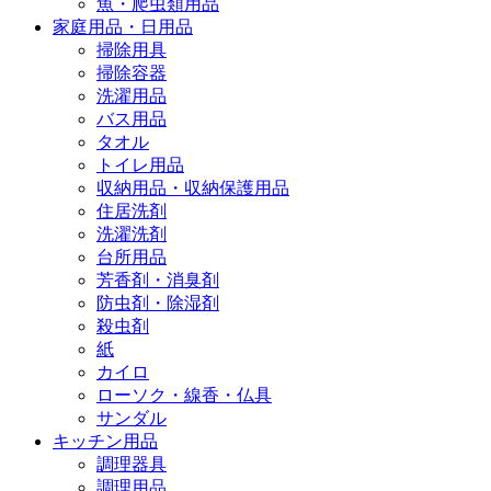
魚・爬虫類用品
家庭用品・日用品
掃除用具
掃除容器
洗濯用品
バス用品
タオル
トイレ用品
収納用品・収納保護用品
住居洗剤
洗濯洗剤
台所用品
芳香剤・消臭剤
防虫剤・除湿剤
殺虫剤
紙
カイロ
ローソク・線香・仏具
サンダル
キッチン用品
調理器具
調理用品