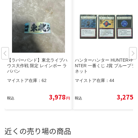
【ラバーバンド】東北ライブハ
ハンターハンター HUNTER×HU
ウス大作戦 限定 レインボー ラ
NTER 一番くじ J賞 ブループラ
ババン
ネット
マイストア在庫：
62
マイストア在庫：
44
3,978
3,275
税込
円
税込
円
近くの売り場の商品