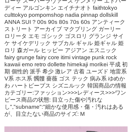
ローザ スーパーラヴァーズ ケンメリー エドハー
ディー アルゴンキン エイチナオト faithtokyo
culttokyo pompomshop nadia pinnap dollskill
ANNA SUI ? 00s 90s 80s 70s 60s アンティーク
ストリート アーカイブ マクブリング ガーリー
ロリータ エモ ゴシック ゴスロリ グランジ サイ
ケ サイケデリック サブカル ギャル 姫ギャル 姫
ロリ 森ガール ヒッピー アジアン エスニック
fairy grunge fairy core itimi vintage punk rock
kawaii emo retro dollette himekaji morikei 平成 初
期 個性的 派手 希少 激レア 古着 ユーズド 地雷系
V系 ホス系 髑髏 薔薇 ゴス テック 病み系 ゆめか
わ ハートピープス シズニルック 韓国商品の情報
カテゴリー:ファッション>>>レディース>>>ワン
ピース商品の状態: 目立った傷や汚れな
し","subname":"細かな使用感・傷・汚れはある
が、目立たない商品のサイズ: M