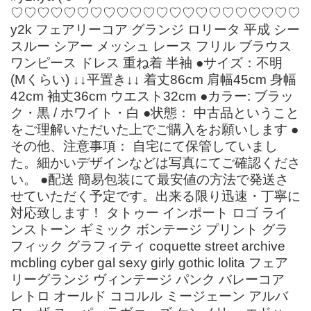
♡♡♡♡♡♡♡♡♡♡♡♡♡♡♡♡♡♡♡♡♡♡
y2k フェアリーコア グランジ ロリータ 平成 シー
スルー シアー メッシュ レース フリル ブラウス
ワンピース ドレス 重ね着 半袖 ●サイズ：不明
(Mくらい) ↓↓平置き↓↓ 着丈86cm 肩幅45cm 身幅
42cm 袖丈36cm ウエスト32cm ●カラー: ブラッ
ク・黒 / ホワイト・白 ●状態： 中古品ということ
をご理解いただいた上でご購入をお願いします ●
その他、注意事項： 自宅にて保管していまし
た。細かいデザインなどは写真にてご確認くださ
い。 ●配送 簡易包装にて最安値の方法で発送さ
せていただく予定です。出来る限り迅速・丁寧に
対応致します！ タトゥー インポート ロゴ ライ
ンストーン ギミック ボンテージ プリント グラ
フィック グラフィティ coquette street archive
mcbling cyber gal sexy girly gothic lolita フェア
リーグランジ ヴィンテージ パンク バレーコア
レトロ オールド ココルル ミージェーン アルバ