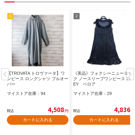
【TROVATA トロヴァータ】ワ
《美品》フォクシーニューヨー
ンピース ロングシャツ プルオー
ク ノースリーブワンピース 2W
バー
EY ベロア
マイストア在庫：
94
マイストア在庫：
29
4,508
4,836
税込
円
税込
円
カートに入れる
カートに入れる