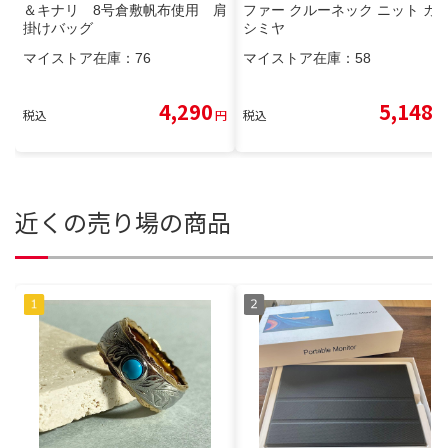
＆キナリ 8号倉敷帆布使用 肩
ファー クルーネック ニット カ
掛けバッグ
シミヤ
マイストア在庫：
76
マイストア在庫：
58
4,290
5,148
税込
円
税込
円
近くの売り場の商品