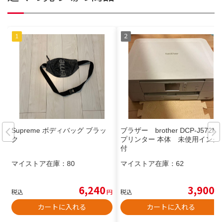
Supreme ボディバッグ ブラッ
ブラザー brother DCP-J572N
ク
プリンター 本体 未使用インク
付
マイストア在庫：
80
マイストア在庫：
62
6,240
3,900
税込
円
税込
円
カートに入れる
カートに入れる