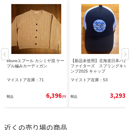
ebureエブール カシミヤ混 ケー
【新品未使用】北海道日本ハム
ブル編みカーディガン
ファイターズ スプリングキャ
ンプ2025 キャップ
マイストア在庫：
71
マイストア在庫：
53
6,396
3,293
税込
円
税込
円
近くの売り場の商品