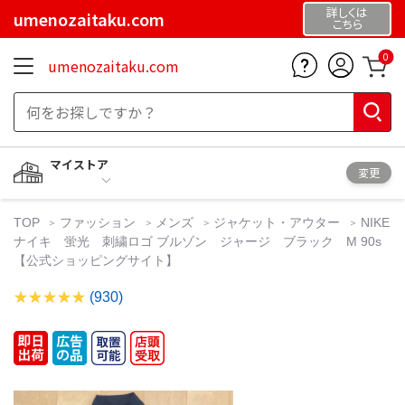
詳しくは
umenozaitaku.com
こちら
0
umenozaitaku.com
マイストア
変更
TOP
ファッション
メンズ
ジャケット・アウター
NIKE
ナイキ 蛍光 刺繍ロゴ ブルゾン ジャージ ブラック M 90s
【公式ショッピングサイト】
(930)