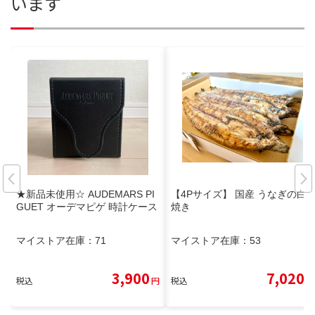
います
★新品未使用☆ AUDEMARS PI
【4Pサイズ】 国産 うなぎの白
GUET オーデマピゲ 時計ケース
焼き
マイストア在庫：
71
マイストア在庫：
53
3,900
7,020
税込
円
税込
円