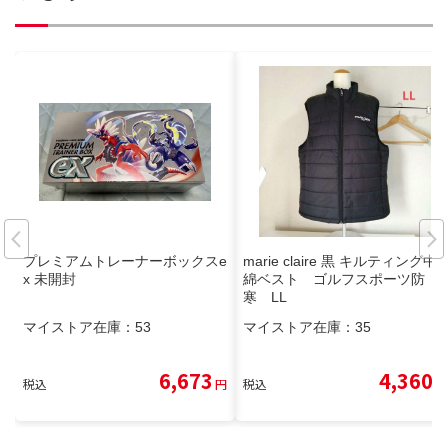
プレミアムトレーナーボックスe
marie claire 黒 キルティング中
x 未開封
綿ベスト ゴルフスポーツ防
寒 LL
マイストア在庫：
53
マイストア在庫：
35
6,673
4,360
税込
円
税込
円