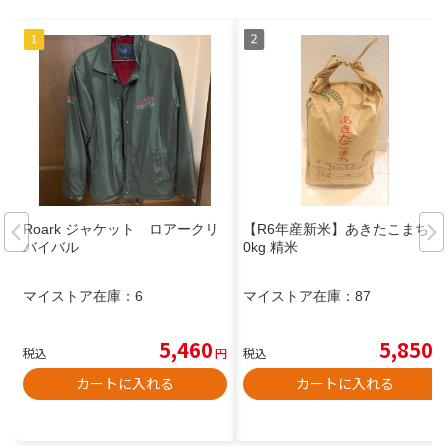
Roark ジャケット ロアークリ
【R6年産新米】あきたこまち 1
バイバル
0kg 精米
マイストア在庫：
6
マイストア在庫：
87
5,460
5,850
税込
円
税込
円
カートに入れる
カートに入れる