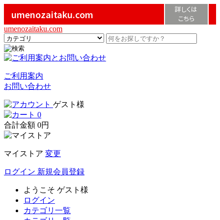
詳しくは
umenozaitaku.com
こちら
umenozaitaku.com
ご利用案内
お問い合わせ
ゲスト様
0
合計金額
0円
マイストア
変更
ログイン
新規会員登録
ようこそ
ゲスト様
ログイン
カテゴリ一覧