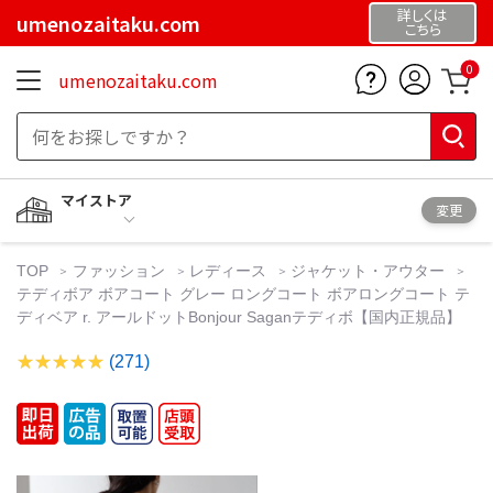
詳しくは
umenozaitaku.com
こちら
0
umenozaitaku.com
マイストア
変更
TOP
ファッション
レディース
ジャケット・アウター
テディボア ボアコート グレー ロングコート ボアロングコート テ
ディベア r. アールドットBonjour Saganテディボ【国内正規品】
(271)