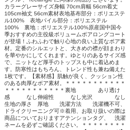
カラーグレーサイズ身幅 70cm肩幅 56cm着丈
105cm袖丈 56cm素材表地基布部分：ポリエステ
ル100% 表地パイル部分：ポリエステル
100% 裏地：ポリエステル100%原産国中国今
季おすすめの主役級ボリュームボアロングコート
が登場！ふわふわで触り心地の良い上質なボア素
材。定番のシルエットと、大きめの襟が顔まわり
を華やかにしてくれます。ゆとりのあるサイズ感
で、ニットなど厚手のトップスも中に着込めま
す。防寒性はもちろん、トレンド性も兼ね備えた
1枚です。【素材感】肌触が良く、クッション性
のある肉厚なボア素材。＊＊＊＊＊＊＊＊＊＊＊
＊＊＊＊＊＊＊＊＊＊＊裏地 あり透け
感 なし伸縮性 なし光沢 なし
生地の厚さ 厚地 洗濯方法 洗濯機不可、
ドライクリーニング可※着用、お取り扱いの際は
商品についておりますアテンションタグ、 洗濯
ネームを必ずご確認ください。＊＊＊＊＊＊＊＊