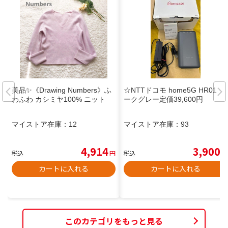
美品✨《Drawing Numbers》ふ
☆NTTドコモ home5G HR01 ダ
わふわ カシミヤ100% ニット
ークグレー定価39,600円
マイストア在庫：
12
マイストア在庫：
93
4,914
3,900
税込
円
税込
円
カートに入れる
カートに入れる
このカテゴリをもっと見る