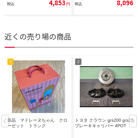
4,853
8,096
税込
円
税込
円
近くの売り場の商品
新品 マドレーヌちゃん クロ
トヨタ クラウン grs200 grs204
ーゼット トランク
ブレーキキャリパー 4POT