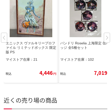
エニックス ヴァルキリープロフ
バンドリ Roselia 上海限定 缶バ
ァイル リミテッドボックス 限定
ッジ 全5種セット
版 PS
マイストア在庫：
21
マイストア在庫：
102
4,446
7,019
税込
円
税込
円
近くの売り場の商品