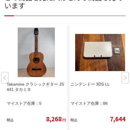
います
Takamine クラシックギター JS
ニンテンドー 3DS LL
441 タカミネ
マイストア在庫：
5
マイストア在庫：
86
8,268
7,644
税込
円
税込
円