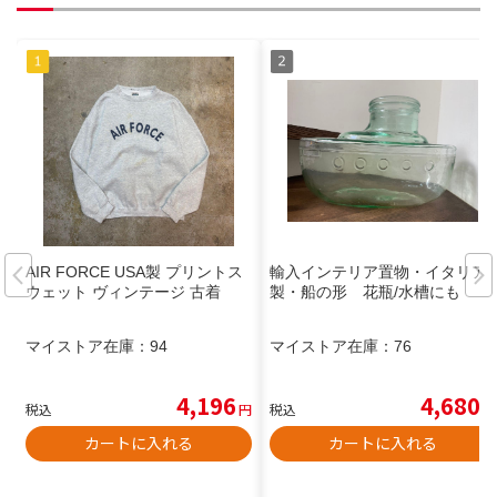
AIR FORCE USA製 プリントス
輸入インテリア置物・イタリア
ウェット ヴィンテージ 古着
製・船の形 花瓶/水槽にも
マイストア在庫：
94
マイストア在庫：
76
4,196
4,680
税込
円
税込
円
カートに入れる
カートに入れる