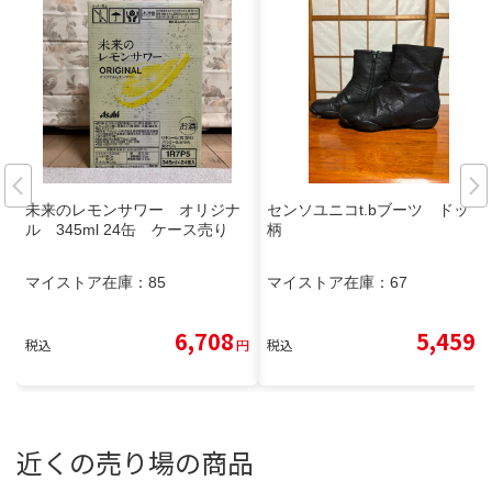
未来のレモンサワー オリジナ
センソユニコt.bブーツ ドット
ル 345ml 24缶 ケース売り
柄
マイストア在庫：
85
マイストア在庫：
67
6,708
5,459
税込
円
税込
円
近くの売り場の商品