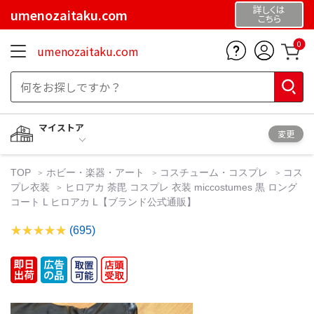
詳しくは
umenozaitaku.com
こちら
0
umenozaitaku.com
マイストア
変更
TOP
ホビー・楽器・アート
コスチューム・コスプレ
コス
プレ衣装
ヒロアカ 荼毘 コスプレ 衣装 miccostumes 黒 ロング
コート L ヒロアカ L【ブランド公式通販】
(695)