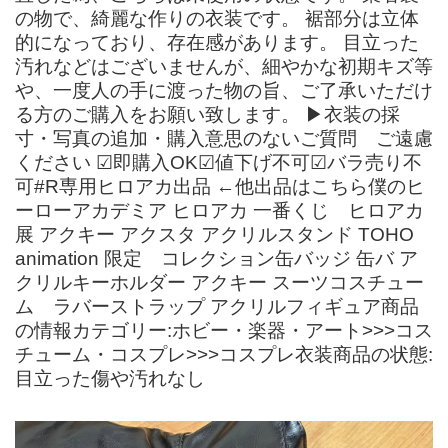
の物で、綺麗な作りの衣装です。 裾部分は立体
的になっており、存在感があります。 目立った
汚れなどはございませんが、細やかな初期キズ等
や、一度人の手に渡った物の旨、ご了承いただけ
る方のご購入をお願い致します。 ▶衣装の採
寸・写真の追加・購入意思のないご質問 ご遠慮
ください ☑︎即購入OK︎︎︎︎☑︎値下げ不可︎︎︎︎︎︎☑︎バラ売り不
可#R専用ヒロアカ出品 ←他出品はこちら僕のヒ
ーローアカデミア ヒロアカ 一番くじ ヒロアカ
展 アクキー アクスタ アクリルスタンド TOHO
animation 限定 コレクション缶バッジ 缶バ ア
クリルキーホルダー アクキー スーツコスチュー
ム ラバーストラップ アクリルフィギュア商品
の情報カテゴリー:ホビー・楽器・アート>>>コス
チューム・コスプレ>>>コスプレ衣装商品の状態:
目立った傷や汚れなし