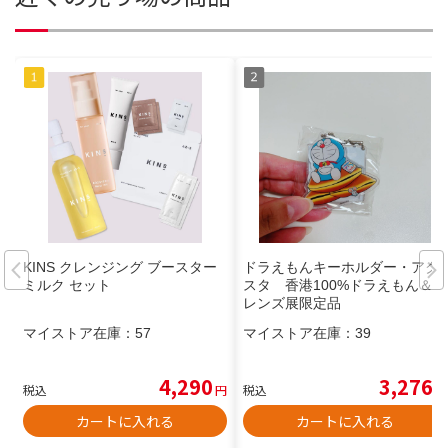
KINS クレンジング ブースター
ドラえもんキーホルダー・アク
ミルク セット
スタ 香港100%ドラえもん＆フ
レンズ展限定品
マイストア在庫：
57
マイストア在庫：
39
4,290
3,276
税込
円
税込
円
カートに入れる
カートに入れる