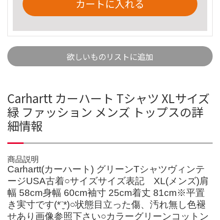
カートに入れる
欲しいものリストに追加
Carhartt カーハート Tシャツ XLサイズ
緑 ファッション メンズ トップスの詳
細情報
商品説明
Carhartt(カーハート) グリーンTシャツヴィンテ
ージUSA古着○サイズサイズ表記 XL(メンズ)肩
幅 58cm身幅 60cm袖寸 25cm着丈 81cm※平置
き実寸です(*¨̮*)○状態目立った傷、汚れ無し色褪
せあり画像参照下さい○カラーグリーンコットン