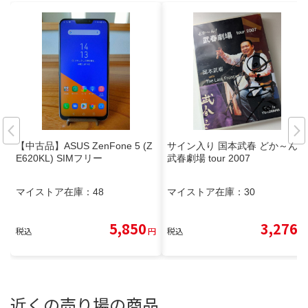
【中古品】ASUS ZenFone 5 (Z
サイン入り 国本武春 どか～ん！
E620KL) SIMフリー
武春劇場 tour 2007
マイストア在庫：
48
マイストア在庫：
30
5,850
3,276
税込
円
税込
円
近くの売り場の商品