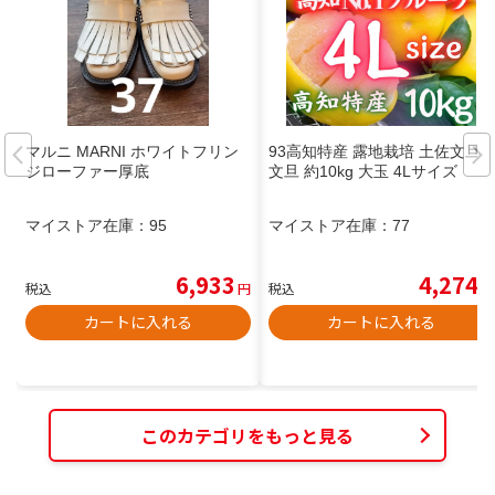
マルニ MARNI ホワイトフリン
93高知特産 露地栽培 土佐文旦
ジローファー厚底
文旦 約10kg 大玉 4Lサイズ
マイストア在庫：
95
マイストア在庫：
77
6,933
4,274
税込
円
税込
円
カートに入れる
カートに入れる
このカテゴリをもっと見る