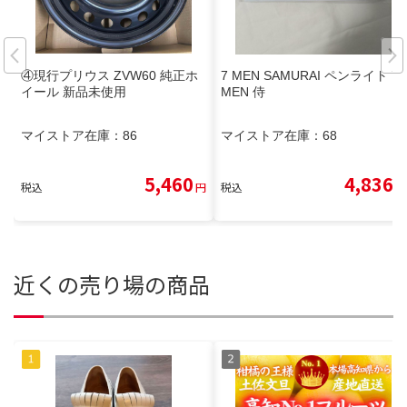
④現行プリウス ZVW60 純正ホ
7 MEN SAMURAI ペンライト 7
イール 新品未使用
MEN 侍
マイストア在庫：
86
マイストア在庫：
68
5,460
4,836
税込
円
税込
円
近くの売り場の商品