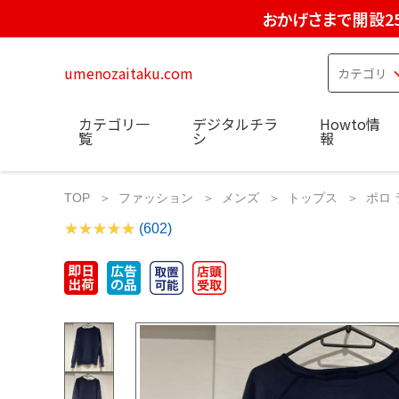
おかげさまで開設2
umenozaitaku.com
カテゴリ一
デジタルチラ
Howto情
覧
シ
報
TOP
ファッション
メンズ
トップス
ポロ
(602)