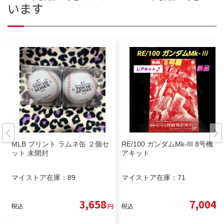
います
MLB プリント ラムネ缶 ２個セ
RE/100 ガンダムMk-III 8号機 レ
ット 未開封
アキット
マイストア在庫：
89
マイストア在庫：
71
3,658
7,004
税込
円
税込
円